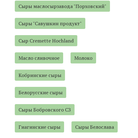
Сыры маслосырзавода "Порховский"
Сыры "Савушкин продукт"
Сыр Cremette Hochland
Масло сливочное
Молоко
Кобринские сыры
Белорусские сыры
Сыры Бобровского СЗ
Гиагинские сыры
Сыры Белослава