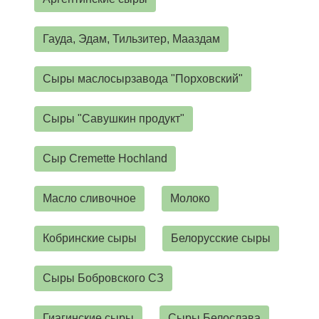
Гауда, Эдам, Тильзитер, Мааздам
Сыры маслосырзавода "Порховский"
Сыры "Савушкин продукт"
Сыр Cremette Hochland
Масло сливочное
Молоко
Кобринские сыры
Белорусские сыры
Сыры Бобровского СЗ
Гиагинские сыры
Сыры Белослава